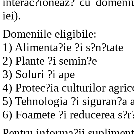
interac?ioneaz? cu domeniu
iei).
Domeniile eligibile:
1) Alimenta?ie ?i s?n?tate
2) Plante ?i semin?e
3) Soluri ?i ape
4) Protec?ia culturilor agric
5) Tehnologia ?i siguran?a 
6) Foamete ?i reducerea s?r
Pentru informa?ii supliment