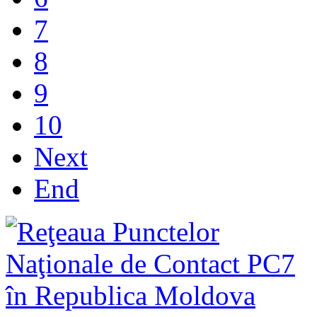
7
8
9
10
Next
End