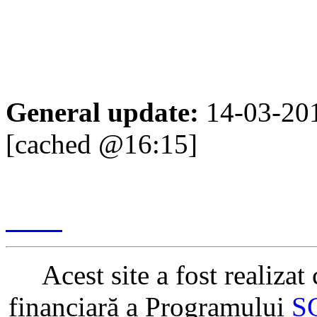
Fax:
(3
E-mail
General update:
14-03-20
[cached @16:15]
Content management & des
2017
Acest site a fost realiza
financiară a Programului
S