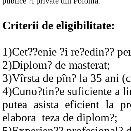
publice ?i private din Polonia.
Criterii de eligibilitate:
1)Cet??enie ?i re?edin?? p
2)Diplom? de masterat;
3)Vîrsta de pîn? la 35 ani (
4)Cuno?tin?e suficiente a l
putea asista eficient la p
elabora teza de diplom?;
5)Experien?? profesional? d