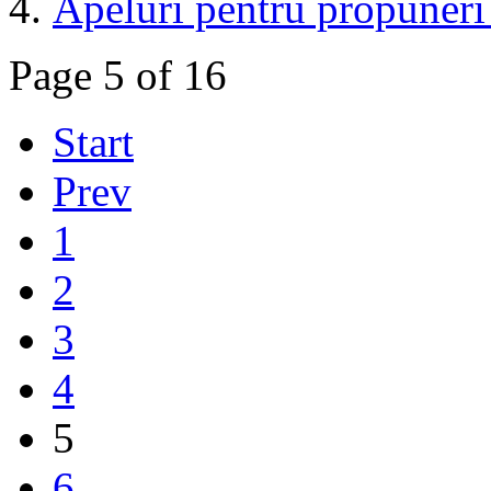
Apeluri pentru propune
Page 5 of 16
Start
Prev
1
2
3
4
5
6