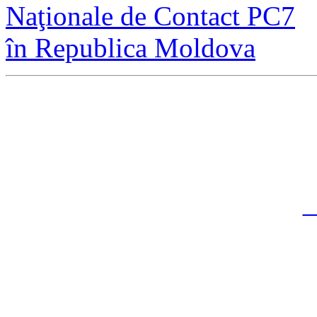
Direcţia Integrare Europ
Şef al direc
ţ
ie
Adresa:
Ş
Chiş
C
Centrul Proi
Directorul Cent
Adresa:
Ş