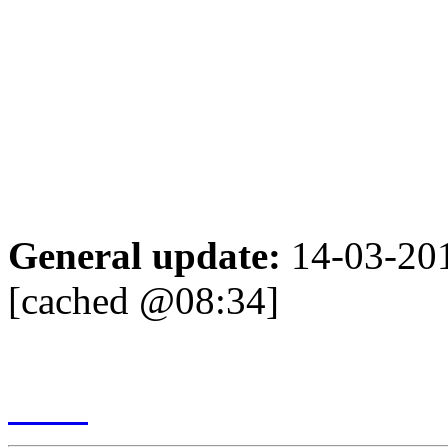
Chişi
Tel:
(3
Fax:
(3
E-mail
General update:
14-03-20
[cached @08:34]
Content management & des
2017