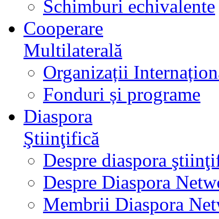
Schimburi echivalente
Cooperare
Multilaterală
Organizații Internațion
Fonduri și programe
Diaspora
Ştiinţifică
Despre diaspora ştiinţi
Despre Diaspora Netw
Membrii Diaspora Ne