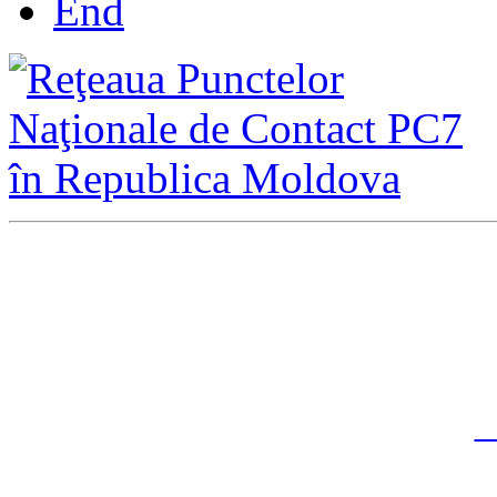
End
Direcţia Integrare Europ
Şef al direc
ţ
ie
Adresa:
Ş
Chiş
C
Centrul Proi