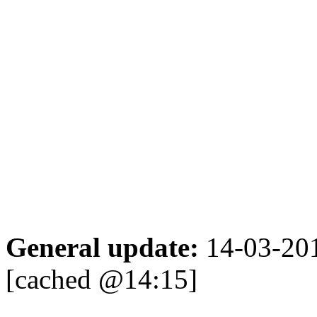
Directorul Cent
Adresa:
Ş
Chişi
Tel:
(3
Fax:
(3
E-mail
General update:
14-03-20
[cached @14:15]