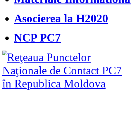
Asocierea la H2020
NCP PC7
Direcţia Integrare Europ
Şef al direc
ţ
ie