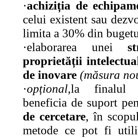
·
achiziția de echipam
celui existent sau dezvo
limita a 30% din bugetul
·elaborarea unei
s
proprietății intelectua
de inovare
(măsura no
·
opțional,
la finalul 
beneficia de suport pe
de cercetare
, în scopu
metode ce pot fi utili