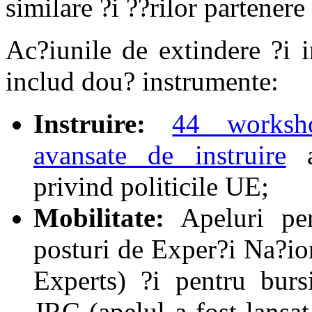
similare ?i ??rilor partener
Ac?iunile de extindere ?i 
includ dou? instrumente:
Instruire:
44 worksho
avansate de instruire
a
privind politicile UE;
Mobilitate:
Apeluri pen
posturi de Exper?i Na?io
Experts) ?i pentru bursi
JRC (apelul a fost lansa