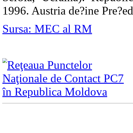
1996. Austria de?ine Pre?ed
Sursa: MEC al RM
Direcţia Integrare Europ
Şef al direc
ţ
ie